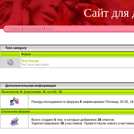
Сайт для
Главная
|
Регистрация
|
Вход
Test category
Форум
Test forum
Test forum description
Дополнительная информация
Посетители:
0
(участников -
0
, гостей -
0
)
Рекорд посещаемости форума
8
зафиксирован Пятница, 03:35, 18.
Статистика форума
Всего создано
6
тем, в которые добавлено
38
ответов.
Зарегистрировано
36
участников. Приветствуем нового участник