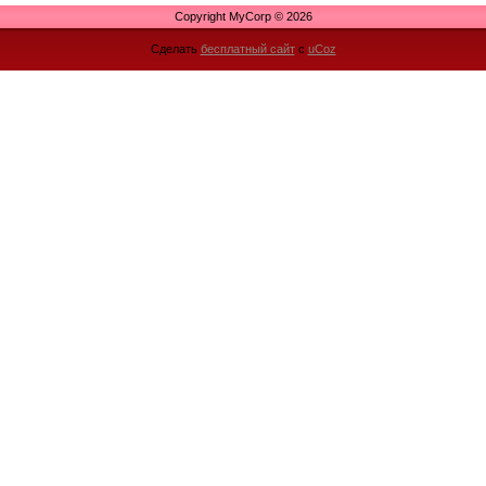
Copyright MyCorp © 2026
Сделать
бесплатный сайт
с
uCoz