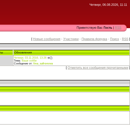
Четверг, 06.08.2026, 11:11
Приветствую Вас
Гость
|
RSS
[
Новые сообщения
·
Участники
·
Правила форума
·
Поиск
·
RSS
]
ты
Обновления
Четверг, 03.11.2016, 13:26
Тема:
Ваше хобби
Сообщение от:
lina_safronova
[
Отметить все сообщения прочитанными
]