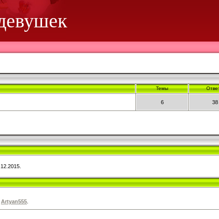
 девушек
Темы
Отве
6
38
12.2015.
а
Artyan555
.