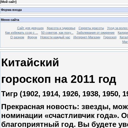
[
Мой сайт
]
Форма входа
Меню сайта
Сайт для девушек
Красота и здаровье
Секреты красоты
Уход за воло
Как избежать ссор с ...
50 советов, как поху...
Заболевания от ожирение
Калори
О разном
Форум
Новости каждый час
Интернет-Магазин
Гороскоп
Катал
Маг
Китайский
гороскоп на 2011 год
Тигр
(1902, 1914, 1926, 1938, 1950, 1
Прекрасная новость: звезды, мож
номинации «счастливчик года». 
благоприятный год. Вы будете уве