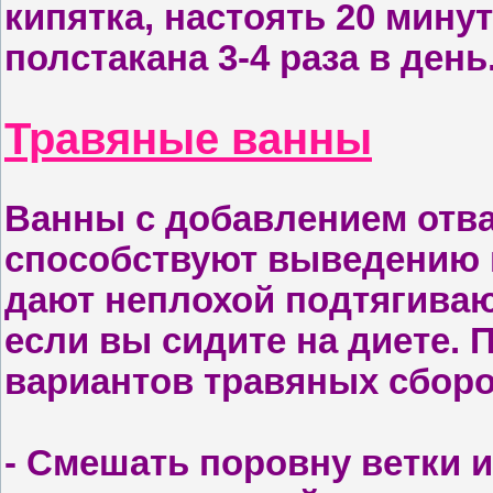
кипят­ка, настоять 20 мину
полстака­на 3-4 раза в день
Травяные ванны
В
анны с добавлением отв
способ­ствуют выведению ш
дают непло­хой подтягива
если вы сидите на диете. 
вариантов травяных сборо
- С
мешать поровну ветки и