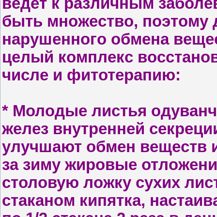
ведет к различным заболе
быть множество, поэтому 
нарушенного обмена веще
целый комплекс восстано
числе и фитотерапию:
* М
олодые листья одуванч
желез внутренней секреции
улучшают об­мен веществ 
за зиму жировые от­ложени
столовую ложку сухих лис
стаканом ки­пятка, настаи