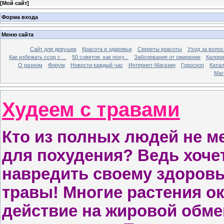
[
Мой сайт
]
Форма входа
Меню сайта
Сайт для девушек
Красота и здаровье
Секреты красоты
Уход за воло
Как избежать ссор с ...
50 советов, как поху...
Заболевания от ожирение
Калори
О разном
Форум
Новости каждый час
Интернет-Магазин
Гороскоп
Катал
Маг
Худеем с травами
Кто из полных людей не м
для похудения? Ведь хочет
навредить своему здоровь
травы! Многие растения о
действие на жировой обме