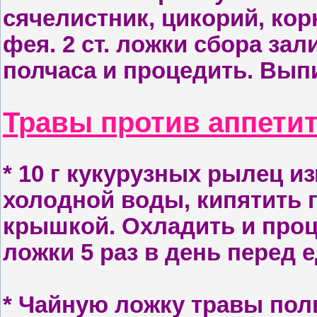
сячелистник, цикорий, кор
фея. 2 ст. ложки сбора зали
полчаса и процедить. Выпи
Травы против аппети
* 10
г кукурузных рылец изм
холодной воды, кипятить 
крышкой. Охладить и проце
ложки 5 раз в день перед е
* Ч
айную ложку травы полы