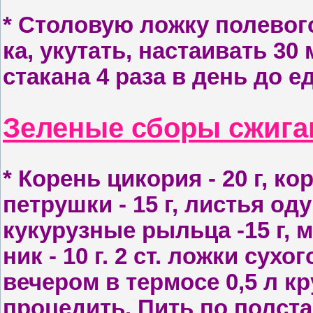
* С
толовую ложку полевого
ка, укутать, настаивать 30 
ста­кана 4 раза в день до е
Зеленые сборы сжига
* К
орень цикория - 20 г, ко
петрушки - 15 г, листья оду
кукурузные рыльца -15 г, м
ник - 10 г. 2 ст. ложки сух
вечером в термосе 0,5 л кр
процедить. Пить по полстак