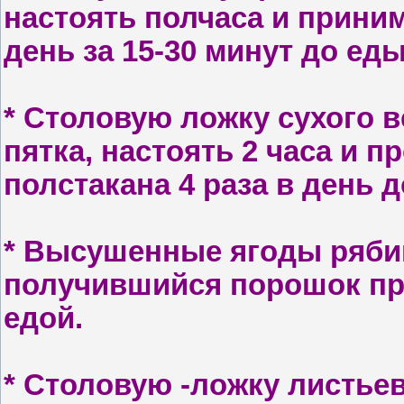
настоять полчаса и приним
день за 15-30 минут до еды
* С
толовую ложку сухого ве
пятка, настоять 2 часа и п
полстака­на 4 раза в день 
* В
ысушенные ягоды ряби
полу­чившийся порошок пр
едой.
* С
толовую -ложку листье