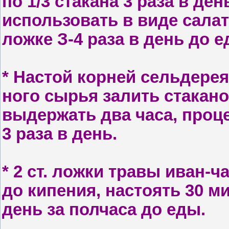
по 1/3 стакана 3 раза в д
использовать в виде са­ла
ложке З-4 раза в день до е
* Н
астой корней сельдерея:
ного сырья залить стакан
вы­держать два часа, проц
3 раза в день.
* 2
ст. ложки травы иван-ча
до кипения, настоять 30 мин
день за полчаса до еды.