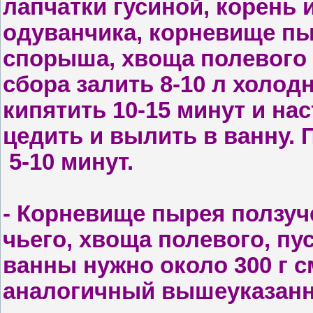
лапчатки гусиной, корень и
одуванчика, корневище пы
спорыша, хво­ща полевого 
сбора залить 8-10 л холодн
кипятить 10-15 минут и нас
цедить и вылить в ванну.
­ 5-10 минут.
- К
орневище пырея ползуче­
чьего, хвоща полевого, пу
ван­ны нужно около 300 г 
аналогич­ный вышеуказанн