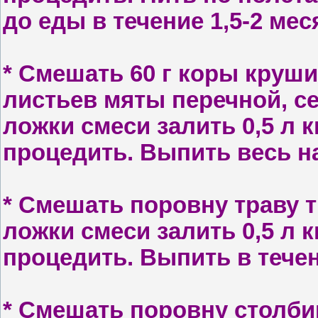
до еды в течение 1,5-2 мес
* С
мешать 60 г коры круши
лис­тьев мяты перечной, се
ложки сме­си залить 0,5 л 
процедить. Выпить весь н
* С
мешать поровну траву ты
ложки смеси залить 0,5 л к
проце­дить. Выпить в течен
* С
мешать поровну столби­